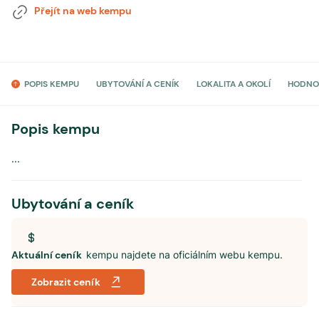
Přejít na web kempu
POPIS KEMPU
UBYTOVÁNÍ A CENÍK
LOKALITA A OKOLÍ
HODNO
Popis kempu
...
Ubytování a ceník
Aktuální ceník
kempu najdete na oficiálním webu kempu.
Zobrazit ceník