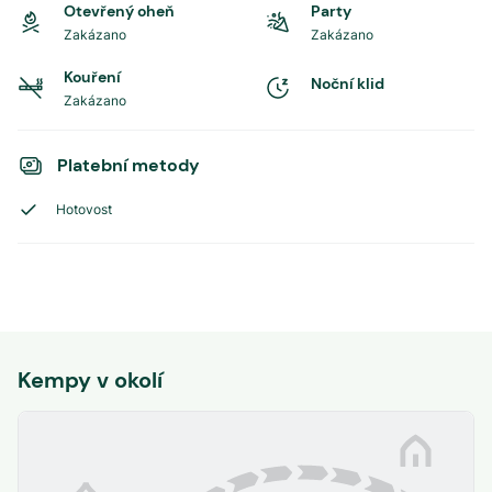
Otevřený oheň
Party
Zakázano
Zakázano
Kouření
Noční klid
Zakázano
Platební metody
Hotovost
Kempy v okolí