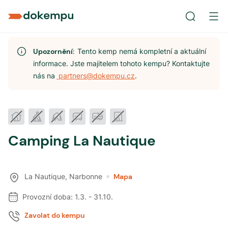
Upozornění:
Tento kemp nemá kompletní a aktuální
informace. Jste majitelem tohoto kempu? Kontaktujte
nás na
partners@dokempu.cz
.
Camping La Nautique
La Nautique
,
Narbonne
Mapa
Provozní doba:
1.3.
-
31.10.
Zavolat do kempu