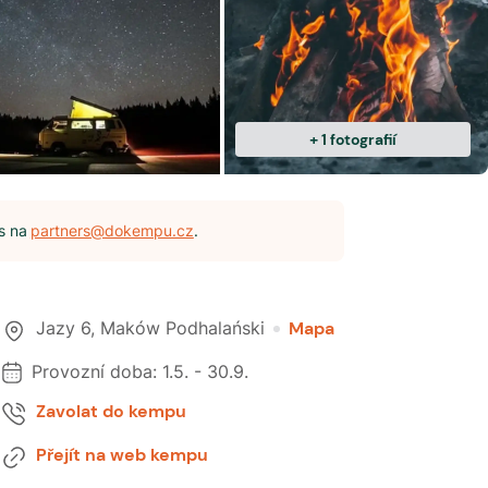
+
1
fotografií
s na
partners@dokempu.cz
.
Jazy 6
,
Maków Podhalański
Mapa
Provozní doba:
1.5.
-
30.9.
Zavolat do kempu
Přejít na web kempu