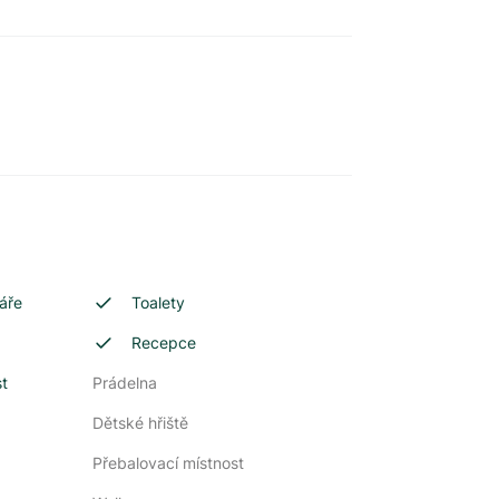
áře
Toalety
Recepce
st
Prádelna
Dětské hřiště
Přebalovací místnost