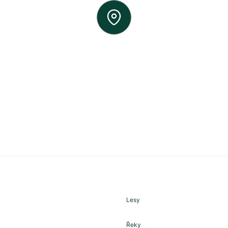
d
Lesy
Řeky