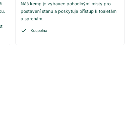
ří
Náš kemp je vybaven pohodlnými místy pro
ou.
postavení stanu a poskytuje přístup k toaletám
a sprchám.
st
Koupelna