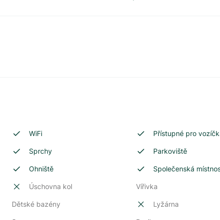
WiFi
Přístupné pro vozíčk
Sprchy
Parkoviště
Ohniště
Společenská místno
Úschovna kol
Vířivka
Dětské bazény
Lyžárna