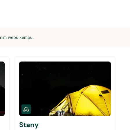
álním webu kempu.
Stany