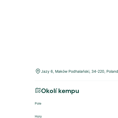
Jazy 6
,
Maków Podhalański
,
34-220
,
Polan
Okolí kempu
Pole
Hory