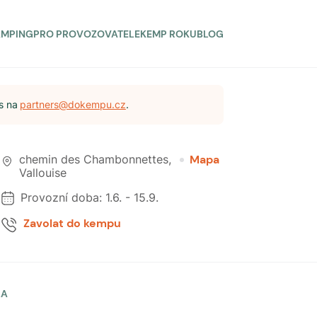
AMPING
PRO PROVOZOVATELE
KEMP ROKU
BLOG
s na
partners@dokempu.cz
.
chemin des Chambonnettes
,
Mapa
Vallouise
Provozní doba:
1.6.
-
15.9.
Zavolat do kempu
LA