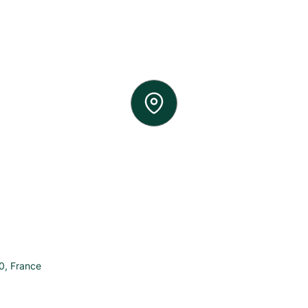
0
,
France