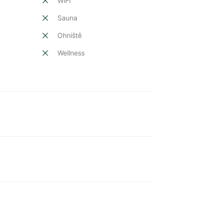
t
WiFi
Sauna
Ohniště
Wellness