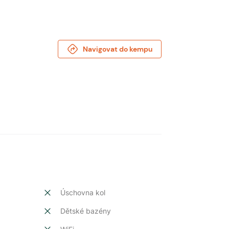
Navigovat do kempu
Úschovna kol
Dětské bazény