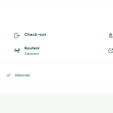
Check-out
Kouření
Zakázano
Hotovost