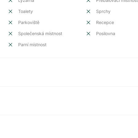
Lyžárna
Přebalovací místnos
Toalety
Sprchy
Parkoviště
Recepce
Společenská místnost
Posilovna
Parní místnost