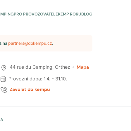
AMPING
PRO PROVOZOVATELE
KEMP ROKU
BLOG
s na
partners@dokempu.cz
.
44 rue du Camping
,
Orthez
Mapa
Provozní doba:
1.4.
-
31.10.
Zavolat do kempu
LA