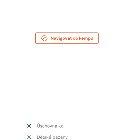
Navigovat do kempu
Úschovna kol
Dětské bazény