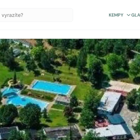
KEMPY
GL