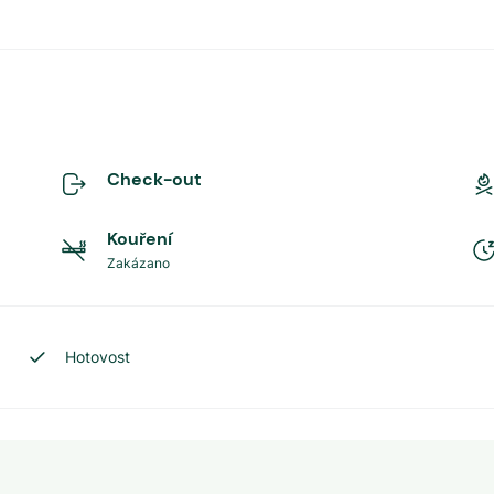
Check-out
Kouření
Zakázano
Hotovost