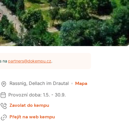
s na
partners@dokempu.cz
.
Rassnig
,
Dellach im Drautal
Mapa
Provozní doba:
1.5.
-
30.9.
Zavolat do kempu
Přejít na web kempu