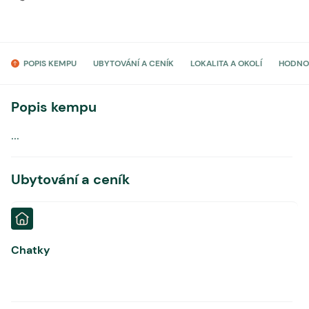
POPIS KEMPU
UBYTOVÁNÍ A CENÍK
LOKALITA A OKOLÍ
HODNO
Popis kempu
...
Ubytování a ceník
Chatky