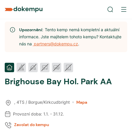
Upozornění:
Tento kemp nemá kompletní a aktuální
informace. Jste majitelem tohoto kempu? Kontaktujte
nás na
partners@dokempu.cz
.
Brighouse Bay Hol. Park AA
,
4TS / Borgue/Kirkcudbright
Mapa
Provozní doba:
1.1.
-
31.12.
Zavolat do kempu