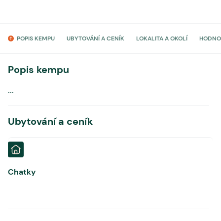
POPIS KEMPU
UBYTOVÁNÍ A CENÍK
LOKALITA A OKOLÍ
HODNO
Popis kempu
...
Ubytování a ceník
Chatky