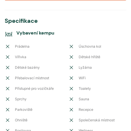
Specifikace
Vybavení kempu
Prádelna
Úschovna kol
Vířivka
Dětské hřiště
Dětské bazény
Lyžárna
Přebalovací místnost
WiFi
Přístupné pro vozíčkáře
Toalety
Sprchy
Sauna
Parkoviště
Recepce
Ohniště
Společenská místnost
Posilovna
Wellness