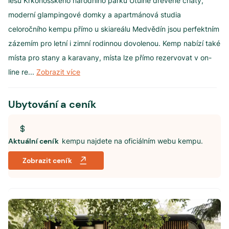
lesů Krkonošského národního parku Útulné dřevěné chaty,
moderní glampingové domky a apartmánová studia
celoročního kempu přímo u skiareálu Medvědín jsou perfektním
zázemím pro letní i zimní rodinnou dovolenou. Kemp nabízí také
místa pro stany a karavany, místa lze přímo rezervovat v on-
line re
...
Zobrazit více
Ubytování a ceník
Aktuální ceník
kempu najdete na oficiálním webu kempu.
Zobrazit ceník