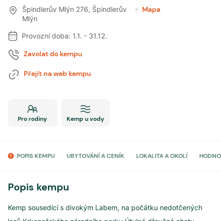
Špindlerův Mlýn 276
,
Špindlerův
Mapa
Mlýn
Provozní doba:
1.1.
-
31.12.
Zavolat do kempu
Přejít na web kempu
Pro rodiny
Kemp u vody
POPIS KEMPU
UBYTOVÁNÍ A CENÍK
LOKALITA A OKOLÍ
HODNO
Popis kempu
Kemp sousedící s divokým Labem, na počátku nedotčených