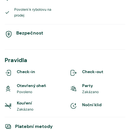
Povolení k rybolovu na
prodej
Bezpečnost
Pravidla
Check-in
Check-out
Otevřený oheň
Party
Povoleno
Zakázano
Kouření
Noční klid
Zakázano
Platební metody