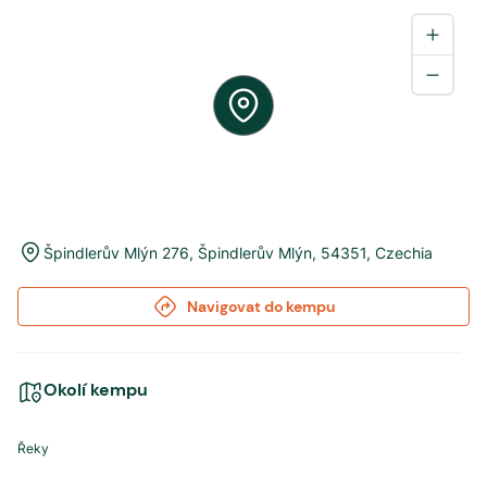
Špindlerův Mlýn 276
,
Špindlerův Mlýn
,
54351
,
Czechia
Navigovat do kempu
Okolí kempu
Řeky