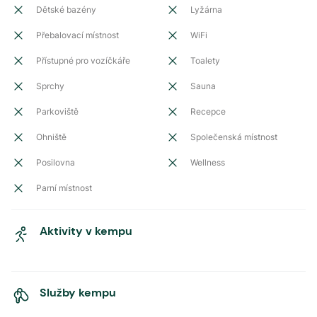
Dětské bazény
Lyžárna
Přebalovací místnost
WiFi
Přístupné pro vozíčkáře
Toalety
Sprchy
Sauna
Parkoviště
Recepce
Ohniště
Společenská místnost
Posilovna
Wellness
Parní místnost
Aktivity v kempu
Služby kempu