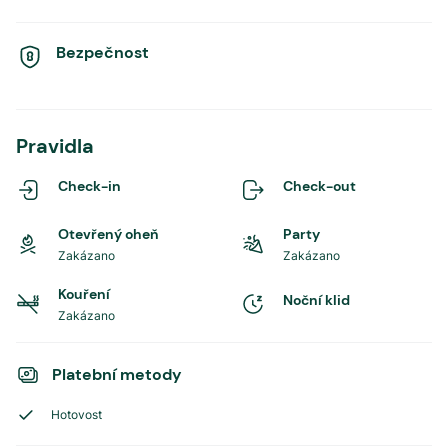
Bezpečnost
Pravidla
Check-in
Check-out
Otevřený oheň
Party
Zakázano
Zakázano
Kouření
Noční klid
Zakázano
Platební metody
Hotovost