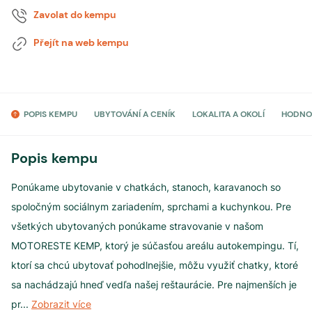
Zavolat do kempu
Přejít na web kempu
POPIS KEMPU
UBYTOVÁNÍ A CENÍK
LOKALITA A OKOLÍ
HODNO
Popis kempu
Ponúkame ubytovanie v chatkách, stanoch, karavanoch so
spoločným sociálnym zariadením, sprchami a kuchynkou. Pre
všetkých ubytovaných ponúkame stravovanie v našom
MOTORESTE KEMP, ktorý je súčasťou areálu autokempingu. Tí,
ktorí sa chcú ubytovať pohodlnejšie, môžu využiť chatky, ktoré
sa nachádzajú hneď vedľa našej reštaurácie. Pre najmenších je
pr
...
Zobrazit více