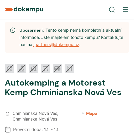
Upozornění:
Tento kemp nemá kompletní a aktuální
informace. Jste majitelem tohoto kempu? Kontaktujte
nás na
partners@dokempu.cz
.
Autokemping a Motorest
Kemp Chminianska Nová Ves
Chminianska Nová Ves
,
Mapa
Chminianska Nová Ves
Provozní doba:
1.1.
-
1.1.