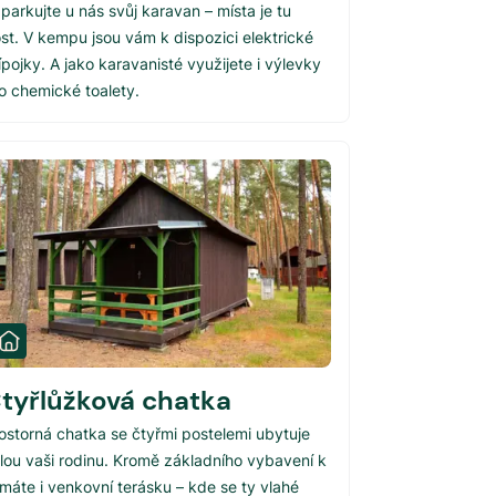
parkujte u nás svůj karavan – místa je tu
st. V kempu jsou vám k dispozici elektrické
ípojky. A jako karavanisté využijete i výlevky
o chemické toalety.
tyřlůžková chatka
ostorná chatka se čtyřmi postelemi ubytuje
lou vaši rodinu. Kromě základního vybavení k
 máte i venkovní terásku – kde se ty vlahé