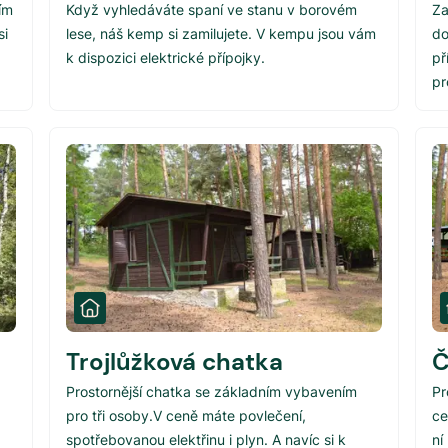
ím
Když vyhledáváte spaní ve stanu v borovém
Za
si
lese, náš kemp si zamilujete. V kempu jsou vám
do
k dispozici elektrické přípojky.
př
pr
Trojlůžková chatka
Č
Prostornější chatka se základním vybavením
Pr
pro tři osoby.V ceně máte povlečení,
ce
spotřebovanou elektřinu i plyn. A navíc si k
ní