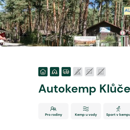
Autokemp Klůč
Pro rodiny
Kemp u vody
Sport v kemp