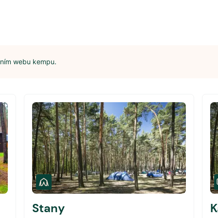
álním webu kempu.
Stany
K