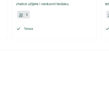
chatce užijete i venkovní terásku.
le
3
Terasa