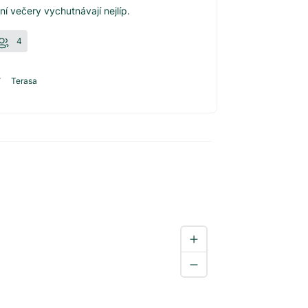
tní večery vychutnávají nejlíp.
4
Terasa