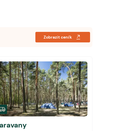
Zobrazit ceník
aravany