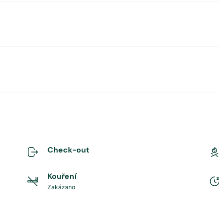
Check-out
Kouření
Zakázano