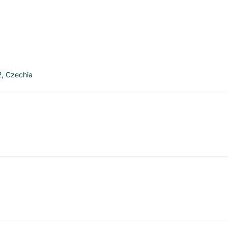
2
,
Czechia