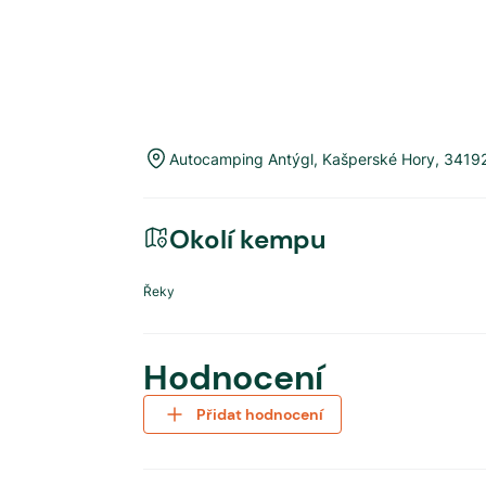
Autocamping Antýgl
,
Kašperské Hory
,
3419
Okolí kempu
Řeky
Hodnocení
Přidat hodnocení