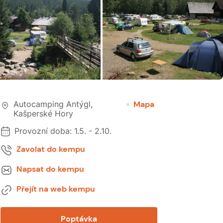
Autocamping Antýgl
,
Mapa
Kašperské Hory
Provozní doba:
1.5.
-
2.10.
Zavolat do kempu
Napsat do kempu
Přejít na web kempu
Poptávka