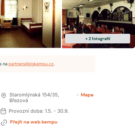
+
2
fotografií
s na
partners@dokempu.cz
.
Staromlýnská 154/35
,
Mapa
Březová
Provozní doba:
1.5.
-
30.9.
Přejít na web kempu