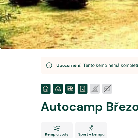
Upozornění:
Tento kemp nemá kompletní
Autocamp Březo
Kemp u vody
Sport v kempu