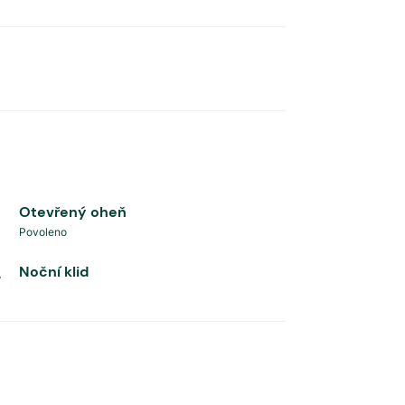
a
Otevřený oheň
Povoleno
Noční klid