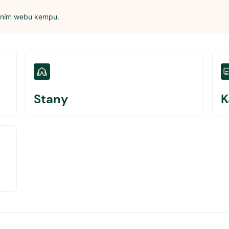
álním webu kempu.
Stany
K