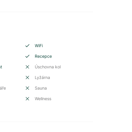
WiFi
Recepce
st
Úschovna kol
Lyžárna
áře
Sauna
Wellness