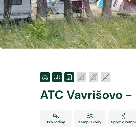
ATC Vavrišovo -
Pro rodiny
Kemp u vody
Sport v kemp