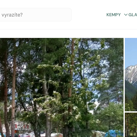
KEMPY
GL