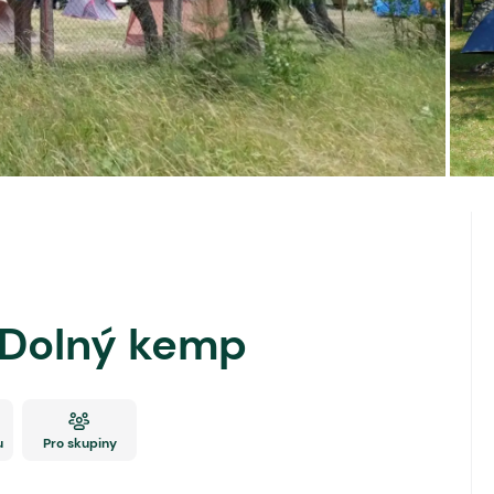
 Dolný kemp
u
Pro skupiny