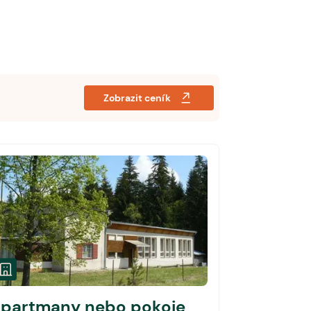
Zobrazit ceník
partmany nebo pokoje