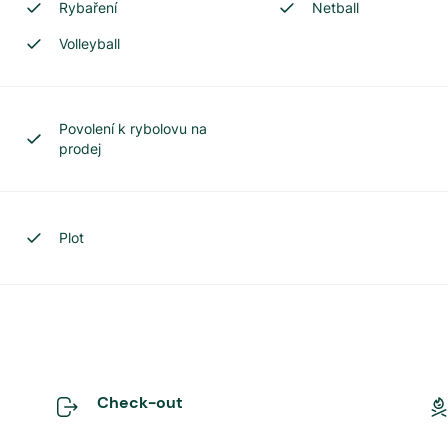
Rybaření
Netball
Volleyball
Povolení k rybolovu na
prodej
Plot
Check-out