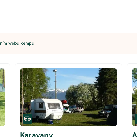
álním webu kempu.
Karavany
A