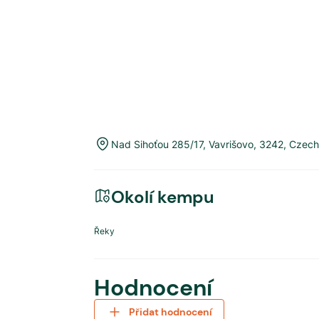
Nad Sihoťou 285/17
,
Vavrišovo
,
3242
,
Czech
Okolí kempu
Řeky
Hodnocení
Přidat hodnocení