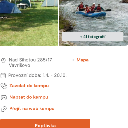
+
41
fotografií
Nad Sihoťou 285/17
,
Mapa
Vavrišovo
Provozní doba:
1.4.
-
20.10.
Zavolat do kempu
Napsat do kempu
Přejít na web kempu
Poptávka