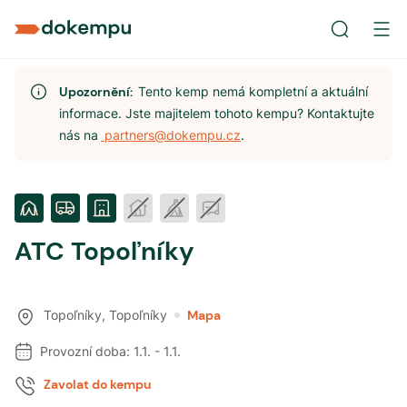
Upozornění:
Tento kemp nemá kompletní a aktuální
informace. Jste majitelem tohoto kempu? Kontaktujte
nás na
partners@dokempu.cz
.
ATC Topoľníky
Topoľníky
,
Topoľníky
Mapa
Provozní doba:
1.1.
-
1.1.
Zavolat do kempu