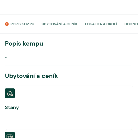
POPIS KEMPU
UBYTOVÁNÍ A CENÍK
LOKALITA A OKOLÍ
HODNO
Popis kempu
...
Ubytování a ceník
Stany