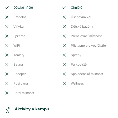
Dětské hřiště
Ohniště
Prádelna
Úschovna kol
Vířivka
Dětské bazény
Lyžárna
Přebalovací místnost
WiFi
Přístupné pro vozíčkáře
Toalety
Sprchy
Sauna
Parkoviště
Recepce
Společenská místnost
Posilovna
Wellness
Parní místnost
Aktivity v kempu