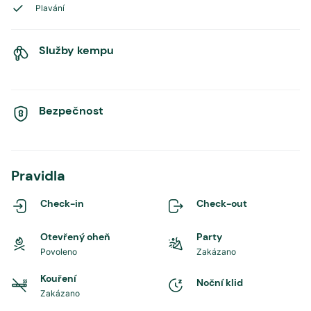
Plavání
Služby kempu
Bezpečnost
Pravidla
Check-in
Check-out
Otevřený oheň
Party
Povoleno
Zakázano
Kouření
Noční klid
Zakázano