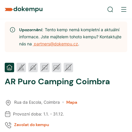
Upozornění:
Tento kemp nemá kompletní a aktuální
informace. Jste majitelem tohoto kempu? Kontaktujte
nás na
partners@dokempu.cz
.
AR Puro Camping Coimbra
Rua da Escola
,
Coimbra
Mapa
Provozní doba:
1.1.
-
31.12.
Zavolat do kempu