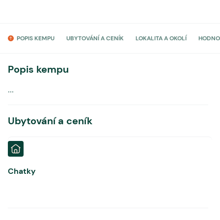
POPIS KEMPU
UBYTOVÁNÍ A CENÍK
LOKALITA A OKOLÍ
HODNO
Popis kempu
...
Ubytování a ceník
Chatky