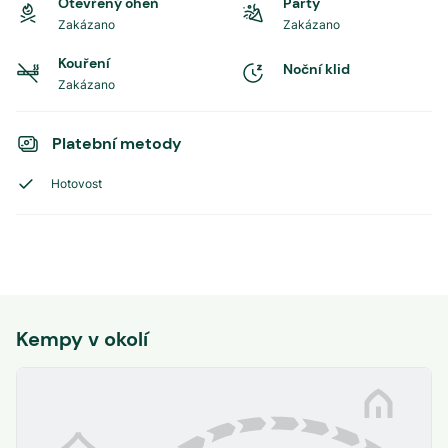
Otevřený oheň
Party
Zakázano
Zakázano
Kouření
Noční klid
Zakázano
Platební metody
Hotovost
Kempy v okolí