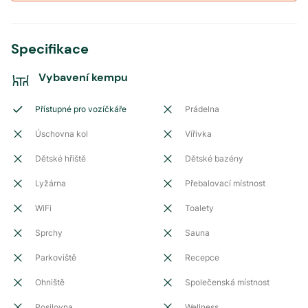
Specifikace
Vybavení kempu
Přístupné pro vozíčkáře
Prádelna
Úschovna kol
Vířivka
Dětské hřiště
Dětské bazény
Lyžárna
Přebalovací místnost
WiFi
Toalety
Sprchy
Sauna
Parkoviště
Recepce
Ohniště
Společenská místnost
Posilovna
Wellness